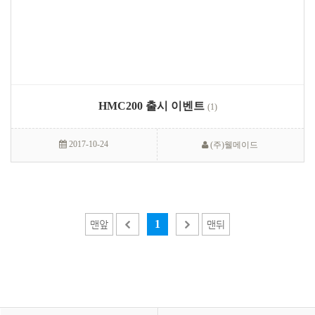
HMC200 출시 이벤트
(1)
2017-10-24
(주)웰메이드
1
맨앞
맨뒤

