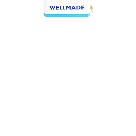
LC200S
연구실, 실험실 전용 에어 컴프레셔
미국 Thomas 콤프레셔 탑재
디지털 제어 방식
3,250,000
1
맨앞
맨뒤


회사소개
PC버젼
FAQ
공지사항
이용약관
개인정보처리방침