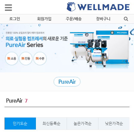
로그인
회원가입
주문/배송
장바구니
PureAir
PureAir
7
인기도순
최신등록순
높은가격순
낮은가격순